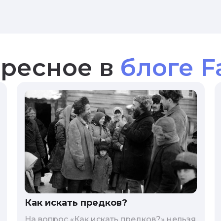
ресное в
блоге F
Как искать предков?
На вопрос «Как искать предков?» нельзя