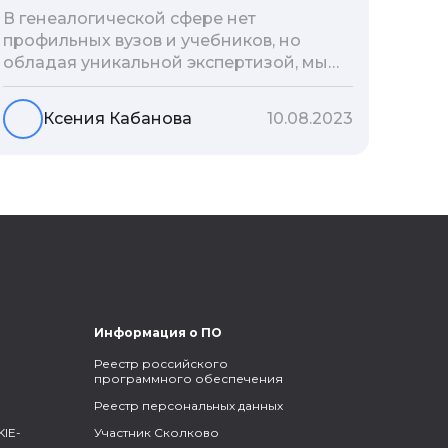
В генеалогической сфере нет
профильных вузов и учебников, но
обладая уникальной экспертизой, мы
разработали авторскую методологию
проведения архивно-генеалогических
Ксения Кабанова
10.08.2023
исследований, ее мы закладываем и
автоматизируем в нашем сервисе
Famiry. Итак, с чего же начать изучение
родословной?
Информация о ПО
Реестр российского
программного обеспечения
Реестр персональных данных
IE-
Участник Сколково