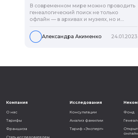
В современном мире можно проводить
генеалогический поиск не только
офлайн — в архивах и музеях, но и
воспользоваться интернетом. Сегодня
мы расскажем вам как и в каких
Александра Акименко
24.01.2023
социальных сетях можно провести
поиск родственников, на каких форумах
можно найти генеалогическую
информацию и родственников, а также
то, как грамотно построить с ними
общение.
Компания
Исследования
Неком
О нас
Консультации
Фонд
Тарифы
Анализ фамилии
Генеал
Франшиза
Тариф «Эксперт»
Открыт
онлайн
Стать исследователем