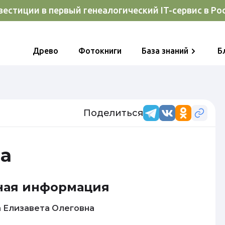
естиции в первый генеалогический IT-сервис в Ро
Древо
Фотокниги
База знаний
Б
Поделиться
та
ная информация
Степанова Елизавета Олеговна