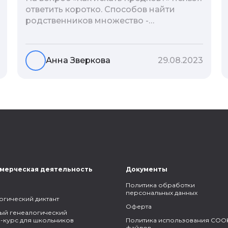
ответить коротко. Способов найти
родственников множество -
взаимодействие с архивами,
социальные сети, ДНК-тесты, онлайн-
базы. Именно поэтому мы сделали для
Анна Зверкова
29.08.2023
вас подборку лучших статей блога
Famiry на эту тему.
мерческая деятельность
Документы
Политика обработки
персональных данных
огический диктант
Оферта
ый генеалогический
-курс для школьников
Политика использования COOK
файлов