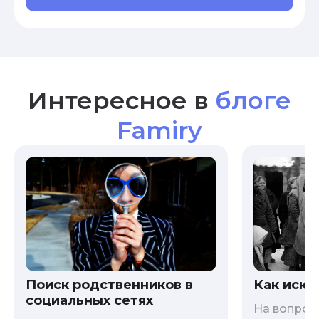
Интересное в
блоге
Famiry
Как иска
Поиск родственников в
социальных сетях
На вопрос 