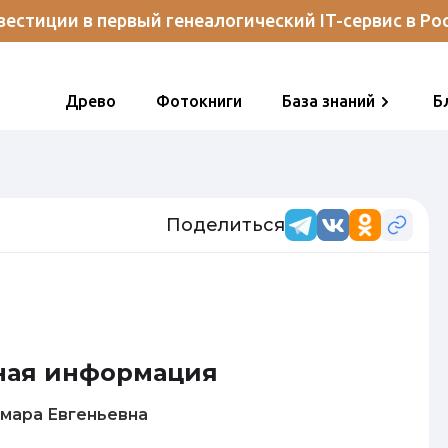
естиции в первый генеалогический IT-сервис в Ро
Древо
Фотокниги
База знаний
Б
Поделиться
ная информация
лова Тамара Евгеньевна