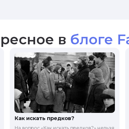
ресное в
блоге F
Как искать предков?
На вопрос «Как искать предков?» нельзя