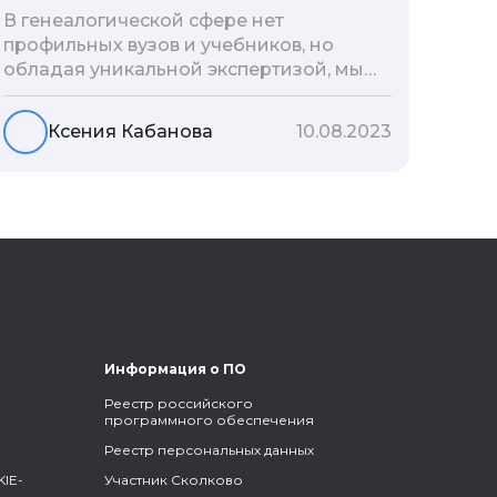
В генеалогической сфере нет
профильных вузов и учебников, но
обладая уникальной экспертизой, мы
разработали авторскую методологию
проведения архивно-генеалогических
Ксения Кабанова
10.08.2023
исследований, ее мы закладываем и
автоматизируем в нашем сервисе
Famiry. Итак, с чего же начать изучение
родословной?
Информация о ПО
Реестр российского
программного обеспечения
Реестр персональных данных
IE-
Участник Сколково