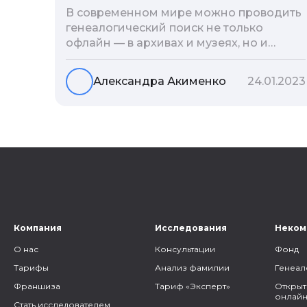
В современном мире можно проводить
генеалогический поиск не только
офлайн — в архивах и музеях, но и
воспользоваться интернетом. Сегодня
мы расскажем вам как и в каких
Александра Акименко
24.01.2023
социальных сетях можно провести
поиск родственников, на каких форумах
можно найти генеалогическую
информацию и родственников, а также
то, как грамотно построить с ними
общение.
Компания
Исследования
Неком
О нас
Консультации
Фонд
Тарифы
Анализ фамилии
Генеал
Франшиза
Тариф «Эксперт»
Открыт
онлайн
Стать исследователем