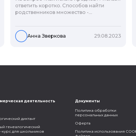
ответить коротко. Способов найти
родственников множество -
взаимодействие с архивами,
социальные сети, ДНК-тесты, онлайн-
базы. Именно поэтому мы сделали для
Анна Зверкова
29.08.2023
вас подборку лучших статей блога
Famiry на эту тему.
мерческая деятельность
Документы
Политика обработки
персональных данных
огический диктант
Оферта
ый генеалогический
-курс для школьников
Политика использования COOK
файлов