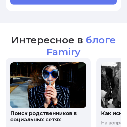
Интересное в
блоге
Famiry
Как иска
Поиск родственников в
социальных сетях
На вопрос 