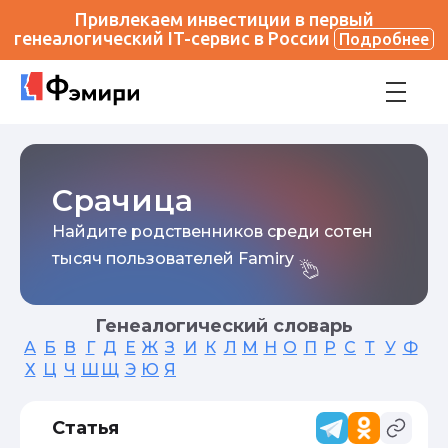
Привлекаем инвестиции в первый
генеалогический IT-сервис в России
Подробнее
Срачица
Найдите родственников среди сотен
тысяч пользователей Famiry
Генеалогический словарь
А
Б
В
Г
Д
Е
Ж
З
И
К
Л
М
Н
О
П
Р
С
Т
У
Ф
Х
Ц
Ч
Ш
Щ
Э
Ю
Я
Статья