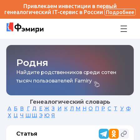
Привлекаем инвестиции в первый
генеалогический IT-сервис в России
Подробнее
Родня
Найдите родственников среди сотен
тысяч пользователей Famiry
Генеалогический словарь
А
Б
В
Г
Д
Е
Ж
З
И
К
Л
М
Н
О
П
Р
С
Т
У
Ф
Х
Ц
Ч
Ш
Щ
Э
Ю
Я
Статья