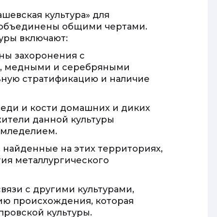
шевская культура» для
 объединены общими чертами.
уры включают:
ены захоронения с
й, медными и серебряными
льную стратификацию и наличие
меди и кости домашних и диких
жители данной культуры
емледелием.
, найденные на этих территориях,
ия металлургического
связи с другими культурами,
рию происхождения, которая
ровской культуры.