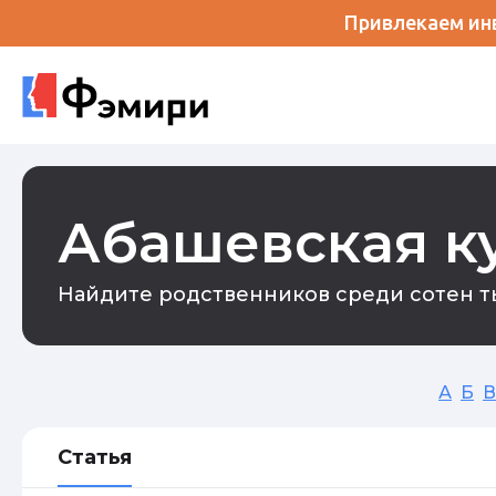
Привлекаем инв
Абашевская к
Найдите родственников среди сотен ты
А
Б
В
Статья