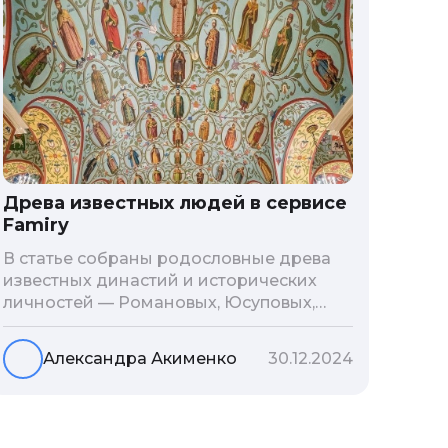
Древа известных людей в сервисе
Famiry
В статье собраны родословные древа
известных династий и исторических
личностей — Романовых, Юсуповых,
Пушкина, Булгакова, Чехова, Гагарина,
Жукова, Виктора Цоя и многих других. А
Александра Акименко
30.12.2024
есть ли у вас знаменитые предки?