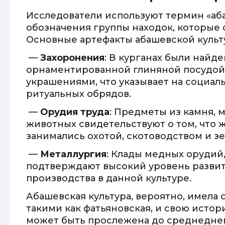
Исследователи используют термин «аба
обозначения группы находок, которые
Основные артефакты абашевской культ
—
Захоронения
: В курганах были найд
орнаментированной глиняной посудо
украшениями, что указывает на социа
ритуальных обрядов.
—
Орудия труда
: Предметы из камня, 
животных свидетельствуют о том, что 
занимались охотой, скотоводством и з
—
Металлургия
: Клады медных орудий
подтверждают высокий уровень развит
производства в данной культуре.
Абашевская культура, вероятно, имела 
такими как фатьяновская, и свою исто
может быть прослежена до среднеднеп