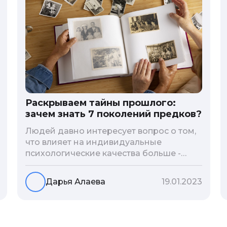
Раскрываем тайны прошлого:
зачем знать 7 поколений предков?
Людей давно интересует вопрос о том,
что влияет на индивидуальные
психологические качества больше -
гены или воспитание и образование
человека. В астрологической практике
Дарья Алаева
19.01.2023
существует понятие геноскоп - влияние
семи поколений предков на судьбу
потомков. Пробуем разобраться, стоит
ли всецело ориентироваться на