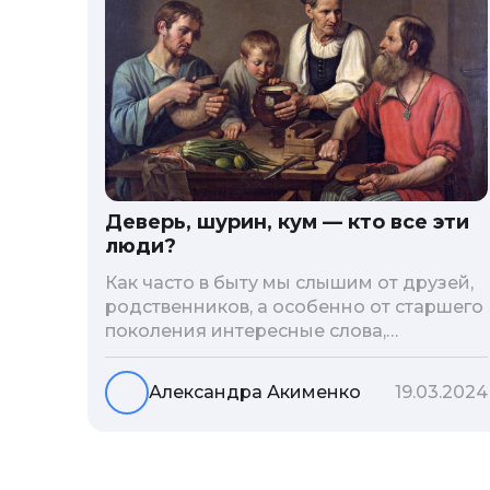
Деверь, шурин, кум — кто все эти
люди?
Как часто в быту мы слышим от друзей,
родственников, а особенно от старшего
поколения интересные слова,
обозначающие того или иного
родственника. Мы предлагаем вместе
Александра Акименко
19.03.2024
разобраться с этой «родственной»
терминологией и вспомнить, что
означают эти «непонятные» слова и кто,
кому и кем приходится.