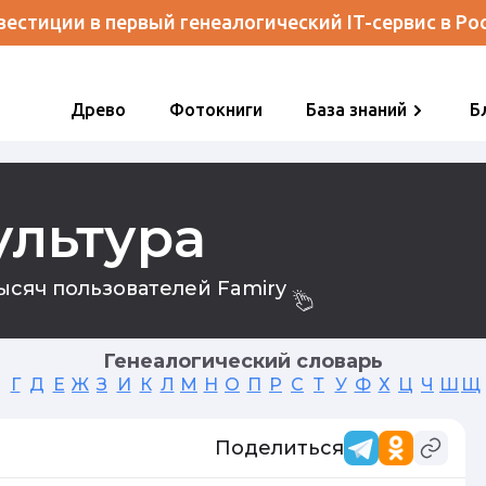
естиции в первый генеалогический IT-сервис в Ро
Древо
Фотокниги
База знаний
Б
ультура
сяч пользователей Famiry
Генеалогический словарь
Г
Д
Е
Ж
З
И
К
Л
М
Н
О
П
Р
С
Т
У
Ф
Х
Ц
Ч
Ш
Щ
Поделиться