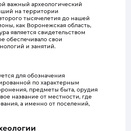
бой важный археологический
вший на территории
второго тысячелетия до нашей
ионы, как Воронежская область,
ура является свидетельством
ое обеспечивало свои
нологий и занятий.
уется для обозначения
ированной по характерным
оронения, предметы быта, орудия
свое название от местности, где
ания, а именно от поселений,
рхеологии