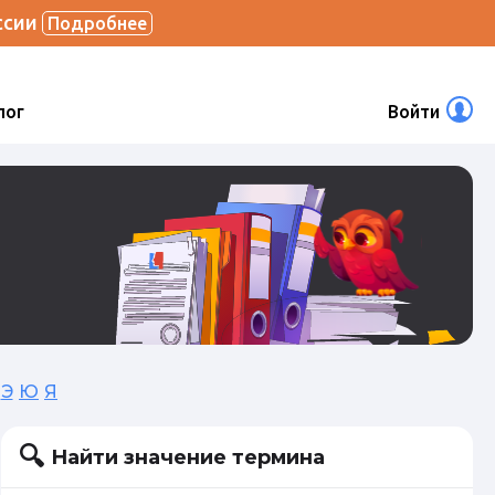
ссии
Подробнее
лог
Войти
Э
Ю
Я
Найти значение термина