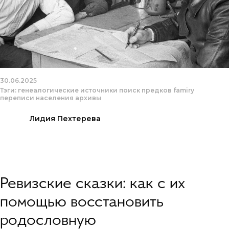
30.06.2025
Тэги:
генеалогические источники
поиск предков
famiry
переписи населения
архивы
Лидия Пехтерева
Ревизские сказки: как с их
помощью восстановить
родословную