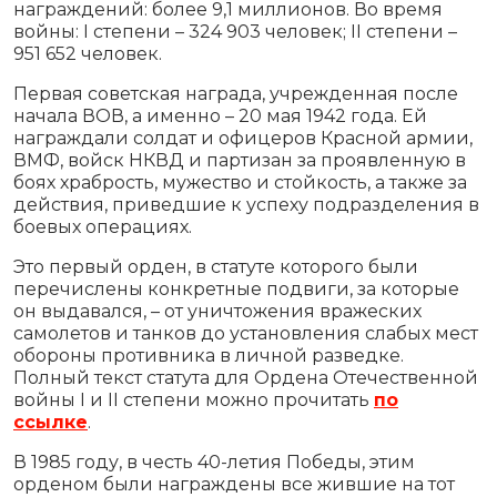
награждений: более 9,1 миллионов. Во время
войны: I степени – 324 903 человек; II степени –
951 652 человек.
Первая советская награда, учрежденная после
начала ВОВ, а именно – 20 мая 1942 года. Ей
награждали солдат и офицеров Красной армии,
ВМФ, войск НКВД и партизан за проявленную в
боях храбрость, мужество и стойкость, а также за
действия, приведшие к успеху подразделения в
боевых операциях.
Это первый орден, в статуте которого были
перечислены конкретные подвиги, за которые
он выдавался, – от уничтожения вражеских
самолетов и танков до установления слабых мест
обороны противника в личной разведке.
Полный текст статута для Ордена Отечественной
войны I и II степени можно прочитать
по
ссылке
.
В 1985 году, в честь 40-летия Победы, этим
орденом были награждены все жившие на тот