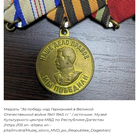
Медаль “За победу над Германией в Великой
Отечественной войне 1941-1945 гг.” / источник: Музей
Культурного центра МВД по Республике Дагестан
(https://05.xn--b1aew.xn--
p1ai/mvdrd/Muzej_istorii_MVD_po_Respublike_Dagestan)