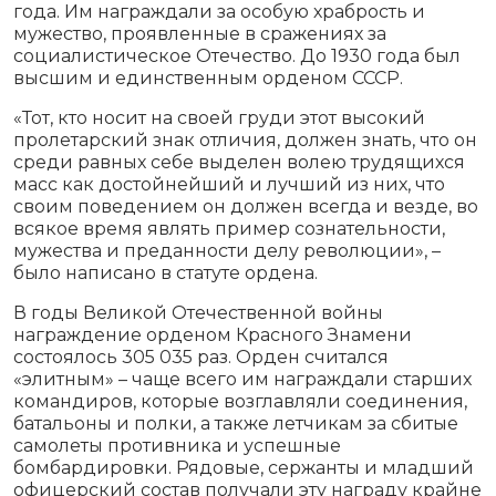
года. Им награждали за особую храбрость и
мужество, проявленные в сражениях за
социалистическое Отечество. До 1930 года был
высшим и единственным орденом СССР.
«Тот, кто носит на своей груди этот высокий
пролетарский знак отличия, должен знать, что он
среди равных себе выделен волею трудящихся
масс как достойнейший и лучший из них, что
своим поведением он должен всегда и везде, во
всякое время являть пример сознательности,
мужества и преданности делу революции», –
было написано в статуте ордена.
В годы Великой Отечественной войны
награждение орденом Красного Знамени
состоялось 305 035 раз. Орден считался
«элитным» – чаще всего им награждали старших
командиров, которые возглавляли соединения,
батальоны и полки, а также летчикам за сбитые
самолеты противника и успешные
бомбардировки. Рядовые, сержанты и младший
офицерский состав получали эту награду крайне