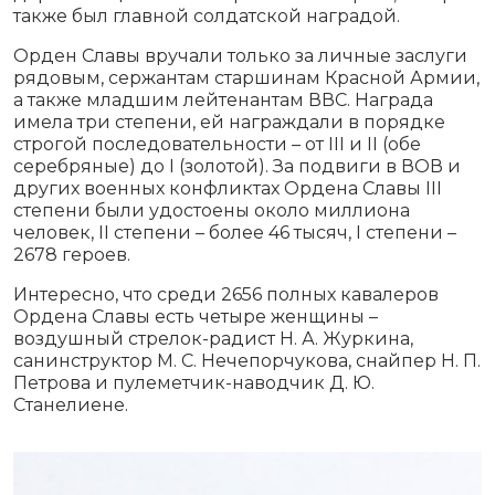
также был главной солдатской наградой.
Орден Славы вручали только за личные заслуги
рядовым, сержантам старшинам Красной Армии,
а также младшим лейтенантам ВВС. Награда
имела три степени, ей награждали в порядке
строгой последовательности – от III и II (обе
серебряные) до I (золотой). За подвиги в ВОВ и
других военных конфликтах Ордена Славы III
степени были удостоены около миллиона
человек, II степени – более 46 тысяч, I степени –
2678 героев.
Интересно, что среди 2656 полных кавалеров
Ордена Славы есть четыре женщины –
воздушный стрелок-радист Н. А. Журкина,
санинструктор М. С. Нечепорчукова, снайпер Н. П.
Петрова и пулеметчик-наводчик Д. Ю.
Станелиене.