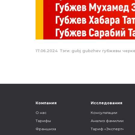
17.06.2024
Тэги:
gubj
gubzhev
губжевы
черк
Компания
Исследования
О нас
Консультации
Тарифы
Анализ фамилии
Франшиза
Тариф «Эксперт»