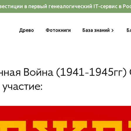
естиции в первый генеалогический IT-сервис в Ро
Древо
Фотокниги
База знаний
Б
нная Война (1941-1945гг)
участие: