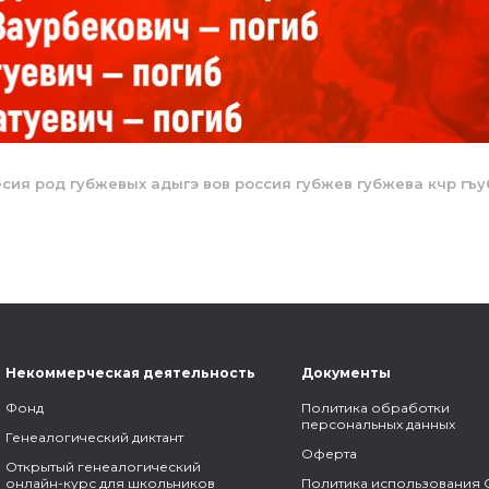
есия
род губжевых
адыгэ
вов
россия
губжев
губжева
кчр
гъ
Некоммерческая деятельность
Документы
Фонд
Политика обработки
персональных данных
Генеалогический диктант
Оферта
Открытый генеалогический
онлайн-курс для школьников
Политика использования 