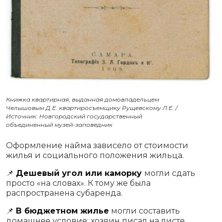
Книжка квартирная, выданная домовладельцем
Челышовым Д.Е. квартиросъемщику Рущевскому Л.Е. /
Источник: Новгородский государственный
объединенный музей-заповедник
Оформление найма зависело от стоимости
жилья и социального положения жильца.
📌
Дешевый угол или каморку
могли сдать
просто «на словах». К тому же была
распространена субаренда.
📌
В бюджетном жилье
могли составить
домашнее условие: хозяин писал на листе