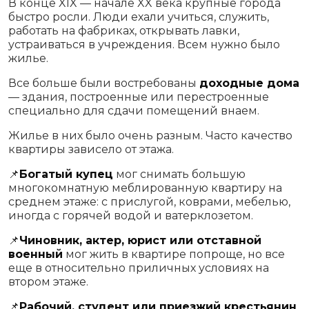
В конце XIX — начале XX века крупные города
быстро росли. Люди ехали учиться, служить,
работать на фабриках, открывать лавки,
устраиваться в учреждения. Всем нужно было
жилье.
Все больше были востребованы
доходные дома
— здания, построенные или перестроенные
специально для сдачи помещений внаем.
Жилье в них было очень разным. Часто качество
квартиры зависело от этажа.
📌
Богатый купец
мог снимать большую
многокомнатную меблированную квартиру на
среднем этаже: с прислугой, коврами, мебелью,
иногда с горячей водой и ватерклозетом.
📌
Чиновник, актер, юрист или отставной
военный
мог жить в квартире попроще, но все
еще в относительно приличных условиях на
втором этаже.
📌
Рабочий, студент или приезжий крестьянин