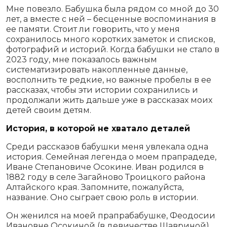
Мне повезло. Бабушка была рядом со мной до 30
лет, а вместе с ней – бесценные воспоминания в
ее памяти. Стоит ли говорить, что у меня
сохранилось много коротких заметок и списков,
фотографий и историй. Когда бабушки не стало в
2023 году, мне показалось важным
систематизировать накопленные данные,
восполнить те редкие, но важные пробелы в ее
рассказах, чтобы эти истории сохранились и
продолжали жить дальше уже в рассказах моих
детей своим детям.
История, в которой не хватало деталей
Среди рассказов бабушки меня увлекала одна
история. Семейная легенда о моем прапрадеде,
Иване Степановиче Осокине. Иван родился в
1882 году в селе Загайново Троицкого района
Алтайского края. Запомните, пожалуйста,
название. Оно сыграет свою роль в истории.
Он женился на моей прапрабабушке, Феодосии
Ивановне Осокиной (в девичестве Шавриной),