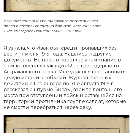
Именные списки 12 гренадерского Астраханского
полка о потерях солдат на фронтах. Источник: сайт
«Памяти героев Великой войны 1914-1918»
Я узнала, что Иван был среди пропавших без
вести 17 июня 1915 года. Нашлись и другие
документы. Не просто короткое упоминание в
списке военнослужащих 12-го гренадерского
Астраханского полка. Мне удалось восстановить
целую историю событий. Журнал военных
действий с 1-го января по 31-е августа 1915 г.
рассказал о штурме Вислы, взрыве понтонного
моста при отступлении войск и оставшейся на
территории противника группе солдат, которые
не смогли перебраться через реку.