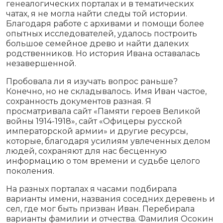
генеалогических порталах и в тематических
чатах, я не могла найти следы той истории.
Благодаря работе с архивами и помощи более
опытных исследователей, удалось построить
большое семейное древо и найти далеких
родственников. Но история Ивана оставалась
незавершенной.
Пробовала ли я изучать вопрос раньше?
Конечно, но не складывалось. Имя Иван частое,
сохранность документов разная. Я
просматривала сайт «Памяти героев Великой
войны 1914-1918», сайт «Офицеры русской
императорской армии» и другие ресурсы,
которые, благодаря усилиям увлеченных делом
людей, сохраняют для нас бесценную
информацию о том времени и судьбе целого
поколения.
На разных порталах я часами подбирала
варианты имени, названия соседних деревень и
сел, где мог быть призван Иван. Перебирала
варианты фамилии и отчества. Фамилия Осокин