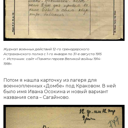
Журнал военных действий 12-го гренадерского
Астраханского полка с 1-го января по 31-е августа 1915
г. Источник: сайт «Памяти героев Великой войны 1914-
1918».
Потом я нашла карточку из лагеря для
военнопленных «Домбе» под Краковом. В ней
было имя Ивана Осокина и новый вариант
названия села – Сагайново.