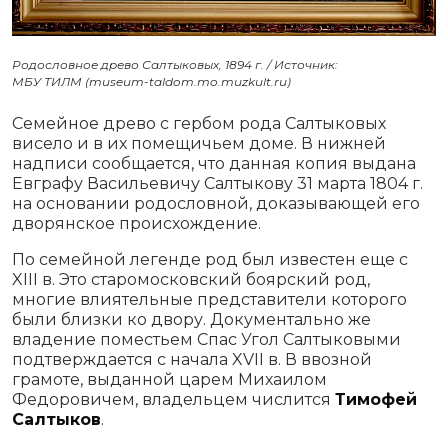
Родословное древо Салтыковых, 1894 г. / Источник:
МБУ ТИЛМ (museum-taldom.mo.muzkult.ru)
Семейное древо с гербом рода Салтыковых
висело и в их помещичьем доме. В нижней
надписи сообщается, что данная копия выдана
Евграфу Васильевичу Салтыкову 31 марта 1804 г.
на основании родословной, доказывающей его
дворянское происхождение.
По семейной легенде род был известен еще с
XIII в. Это старомосковский боярский род,
многие влиятельные представители которого
были близки ко двору. Документально же
владение поместьем Спас Угол Салтыковыми
подтверждается с начала XVII в. В ввозной
грамоте, выданной царем Михаилом
Федоровичем, владельцем числится
Тимофей
Салтыков
.