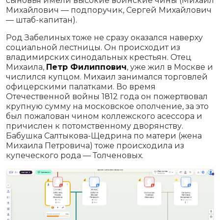
сыновья имели высокие воинские чины (Михаил
Михайлович — подпоручик, Сергей Михайлович
— штаб-капитан).
Род Забелиных тоже не сразу оказался наверху
социальной лестницы. Он происходит из
владимирских синодальных крестьян. Отец
Михаила,
Петр Филиппович
, уже жил в Москве и
числился купцом. Михаил занимался торговлей
офицерскими палатками. Во время
Отечественной войны 1812 года он пожертвовал
крупную сумму на московское ополчение, за это
был пожалован чином коллежского асессора и
причислен к потомственному дворянству.
Бабушка Салтыкова-Щедрина по матери (жена
Михаила Петровича) тоже происходила из
купеческого рода — Толченовых.