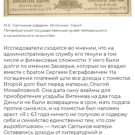
М.Е. Салтыков-Щедрин. Источник: Санкт-
Петербургский государственный музей театрального
и музыкального искусства
Исследователи сходятся во мнении, что на
административную службу его тянули в том
числе и финансовые сложности. У него были
долги по имению Заозерье, которым он владел
вместе с братом Сергеем Евграфовичем. На
погашение платежей шли все доходы с поместья.
Второй долг был перед матерью, Ольгой
Михайловной. Она дала сыну взаймы для
приобретения усадьбы Витенева на два года.
Деньги не были возвращены в срок, мать подала
против сына иск, и на поместье был наложен
арест.
«Я с 63 года ничего не получаю и содержу
себя и семейство единственно тем, что сам
вырабатываю»
, — писал Салтыков матери.
Оставались доходы от литературной и