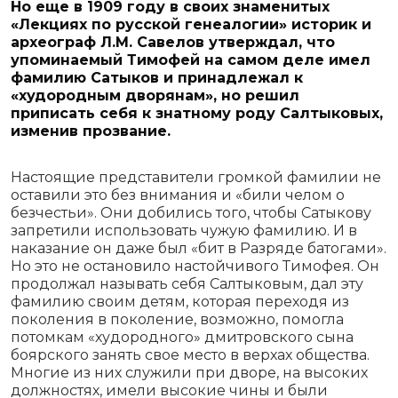
Но еще в 1909 году в своих знаменитых
«Лекциях по русской генеалогии» историк и
археограф Л.М. Савелов утверждал, что
упоминаемый Тимофей на самом деле имел
фамилию Сатыков и принадлежал к
«худородным дворянам», но решил
приписать себя к знатному роду Салтыковых,
изменив прозвание.
Настоящие представители громкой фамилии не
оставили это без внимания и «били челом о
безчестьи». Они добились того, чтобы Сатыкову
запретили использовать чужую фамилию. И в
наказание он даже был «бит в Разряде батогами».
Но это не остановило настойчивого Тимофея. Он
продолжал называть себя Салтыковым, дал эту
фамилию своим детям, которая переходя из
поколения в поколение, возможно, помогла
потомкам «худородного» дмитровского сына
боярского занять свое место в верхах общества.
Многие из них служили при дворе, на высоких
должностях, имели высокие чины и были