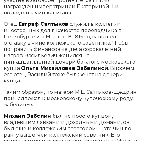
участие в заговоре против Петра III. Был
награжден императрицей Екатериной II и
возведен в чин капитана.
Отец
Евграф Салтыков
служил в коллегии
иностранных дел в качестве переводчика в
Петербурге и в Москве. В 1816 году вышел в
отставку в чине коллежского советника. Чтобы
поправить финансовые дела сорокалетний
Евграф Васильевич женился на
пятнадцатилетней дочери богатого московского
купца
Ольге Михайловне Забелиной
. Впрочем,
его отец Василий тоже был женат на дочери
купца.
Таким образом, по матери М.Е. Салтыков-Щедрин
принадлежал к московскому купеческому роду
Забелиных.
Михаил Забелин
был не просто купцом,
владевшим лавками и доходными домами, он
был еще и коллежским асессором — это чин по
рангу выше, чем коллежский советник. Его