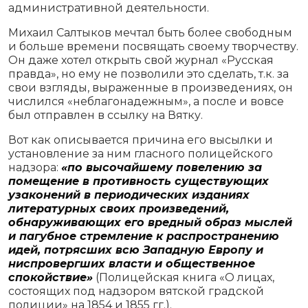
административной деятельности.
Михаил Салтыков мечтал быть более свободным
и больше времени посвящать своему творчеству.
Он даже хотел открыть свой журнал «Русская
правда», но ему не позволили это сделать, т.к. за
свои взгляды, выраженные в произведениях, он
числился «неблагонадежным», а после и вовсе
был отправлен в ссылку на Вятку.
Вот как описывается причина его высылки и
установление за ним гласного полицейского
надзора:
«по высочайшему повелению за
помещение в противность существующих
узаконений в периодических изданиях
литературных своих произведений,
обнаруживающих его вредный образ мыслей
и пагубное стремление к распространению
идей, потрясших всю Западную Европу и
ниспровергших власти и общественное
спокойствие»
(Полицейская книга «О лицах,
состоящих под надзором вятской градской
полиции» на 1854 и 1855 гг.).