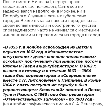
После смерти Николая I, вернув право
«проживать где пожелает», Салтыков не
задерживался надолго ни в Москве, ни в
Петербурге. Служил в разных губернских
городах. Везде пытался навести порядок, из-за
своей вспыльчивости и обостренного чувства
справедливости часто не уживался с местными
чиновниками и переводился из города в город.
«В 1855 г. в ноябре освобожден из Вятки и
служил по 1862 год в М<инистерст>ве
вн<утренних> д<ел> сначала чиновн<иком>
ос<обых> пор<учений> при министре, потом в
Рязани и Твери вице-губернатором. В 1862 г.
вышел в отставку и в течение 1863 — 1864
годов был соредактором в «Современнике»
вместе с гг. Антоновичем и Пыпиным. В конце
1864 г. опять поступил на службу и был
управл<яющим> Казен<ной> палатой в Пензе,
Туле и Рязани. С 1868 года был редактором
«Отеч<ественных> зап<исок>» по 1883 год»
(из Автобиографического письма С. А. Венгерову,