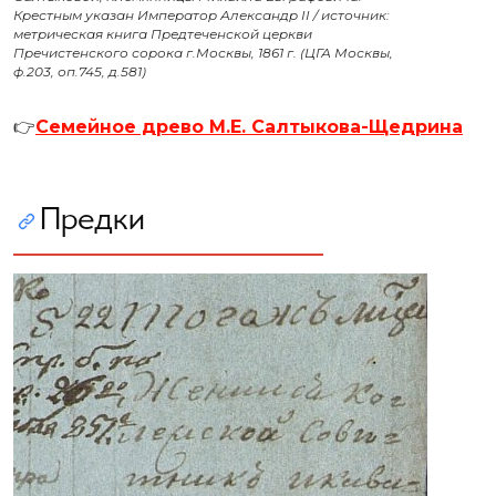
Крестным указан Император Александр II / источник:
метрическая книга Предтеченской церкви
Пречистенского сорока г.Москвы, 1861 г. (ЦГА Москвы,
ф.203, оп.745, д.581)
👉
Семейное древо М.Е. Салтыкова-Щедрина
Предки